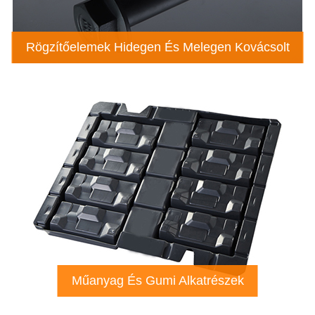
Rögzítőelemek Hidegen És Melegen Kovácsolt
Műanyag És Gumi Alkatrészek