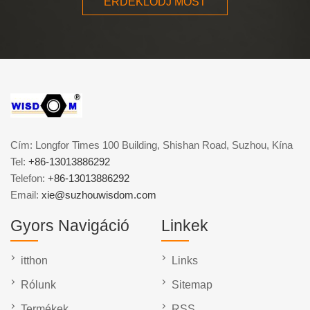
ÉRDEKLŐDJ MOST
Cím: Longfor Times 100 Building, Shishan Road, Suzhou, Kína
Tel:
+86-13013886292
Telefon:
+86-13013886292
Email:
xie@suzhouwisdom.com
Gyors Navigáció
Linkek
itthon
Links
Rólunk
Sitemap
Termékek
RSS