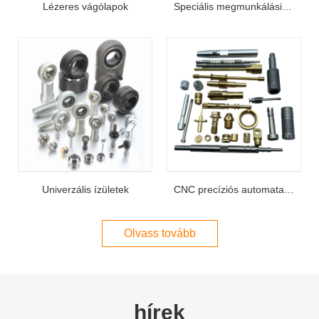
Lézeres vágólapok
Speciális megmunkálási alkatrészek
Univerzális ízületek
CNC precíziós automata eszterga alkatrészek
Olvass tovább
hírek