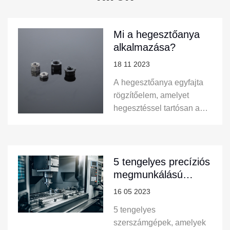
Mi a hegesztőanya
alkalmazása?
18 11 2023
A hegesztőanya egyfajta
rögzítőelem, amelyet
hegesztéssel tartósan a
munkadarabba kell
csavarni. A
hegesztőanyákon lévő
karima vagy kiemelkedés
5 tengelyes precíziós
az anya rögzítésére
megmunkálású
szolgál, amikor a
alkatrészek előnye
16 05 2023
munkadarabhoz hegesztik.
5 tengelyes
Az anya hegesztés után
szerszámgépek, amelyek
erős és tartós menetes