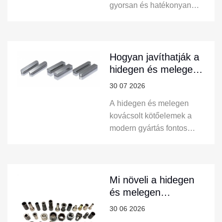
gyorsan és hatékonyan
csatlakozást biztosít.
készítenek összetett
maróalkatrészeket kis
tételekben különféle
anyagokból
Hogyan javíthatják a
hidegen és melegen
kovácsolt kötőelemek
30 07 2026
a modern gyártási
A hidegen és melegen
megoldásokat?
kovácsolt kötőelemek a
modern gyártás fontos
elemeivé váltak, mert
megbízható csatlakozási
megoldásokat kínálnak az
erősséget, tartósságot és
Mi növeli a hidegen
pontosságot igénylő
és melegen
iparágakban. A
kovácsolt kötőelemek
30 06 2026
gyártástechnológia
iránti keresletet az